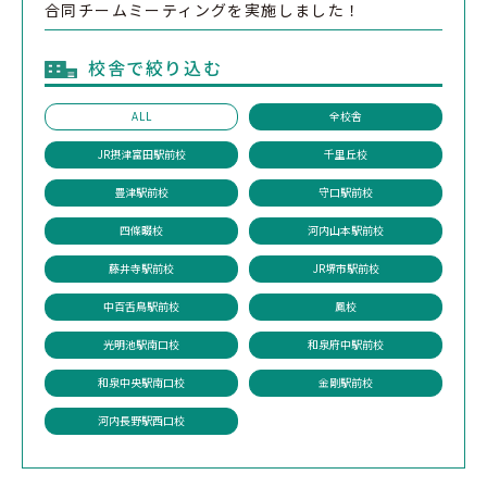
合同チームミーティングを実施しました！
校舎で絞り込む
ALL
全校舎
JR摂津富田駅前校
千里丘校
豊津駅前校
守口駅前校
四條畷校
河内山本駅前校
藤井寺駅前校
JR堺市駅前校
中百舌鳥駅前校
鳳校
光明池駅南口校
和泉府中駅前校
和泉中央駅南口校
金剛駅前校
河内長野駅西口校