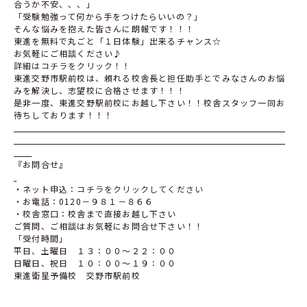
合うか不安、、、」
「受験勉強って何から手をつけたらいいの？」
そんな悩みを抱えた皆さんに朗報です！！！
東進を無料で丸ごと「１日体験」出来るチャンス☆
お気軽にご相談ください♪
詳細はコチラをクリック！！
東進交野市駅前校は、頼れる校舎長と担任助手とでみなさんのお悩
みを解決し、志望校に合格させます！！！
是非一度、東進交野駅前校にお越し下さい！！校舎スタッフ一同お
待ちしております！！！
『お問合せ』
・ネット申込：
コチラをクリックしてください
・お電話：
0120
－９８１－８６６
・校舎窓口：校舎まで直接お越し下さい
ご質問、ご相談はお気軽にお問合せ下さい！！
「受付時間」
平日、土曜日 １３：００～２２：００
日曜日、祝日 １０：００～１９：００
東進衛星予備校 交野市駅前校