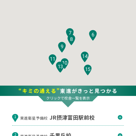
7
6
8
9
14
11
10
12
13
15
“キミの通える”
東進がきっと見つかる
クリックで校舎一覧を表示
JR摂津富田駅前校
1
東進衛星予備校
千里丘校
2
東進衛星予備校