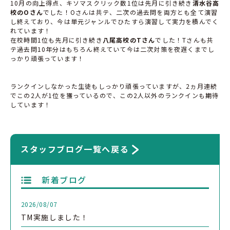
10月の向上得点、キソマスクリック数1位は先月に引き続き
清水谷高
校のOさん
でした！Oさんは共テ、二次の過去問を両方とも全て演習
し終えており、今は単元ジャンルでひたすら演習して実力を積んでく
れています！
在校時間1位も先月に引き続き
八尾高校のTさん
でした！Tさんも共
テ過去問10年分はもちろん終えていて今は二次対策を夜遅くまでし
っかり頑張っています！
ランクインしなかった生徒もしっかり頑張っていますが、2ヵ月連続
でこの2人が1位を獲っているので、この2人以外のランクインも期待
しています！
スタッフブログ一覧へ戻る
新着ブログ
2026/08/07
TM実施しました！