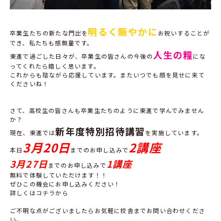
明るく賑やかに
卒業生たちの新たな門出を
お祝いすることが
でき、私たちも感無量です。
人生の糧
東進で過ごした日々が、卒業生の皆さんの今後の
にな
ってくれたら嬉しく思います。
これからも陰ながら応援しています。またいつでも顔を見せに来て
くださいね！
さて、高校生の皆さんも卒業生たちのように東進で学んでみません
か？
新年度特別招待講習
現在、東進では
を実施しています。
3月20日
2講座
本日
までのお申し込みで
3月27日
1講座
までのお申し込みで
無料で体験していただけます！！
ぜひこの機会にお申し込みください！
詳しくは
コチラ
から
ご不明な点がございましたらお気軽に校舎までお問い合わせくださ
い。