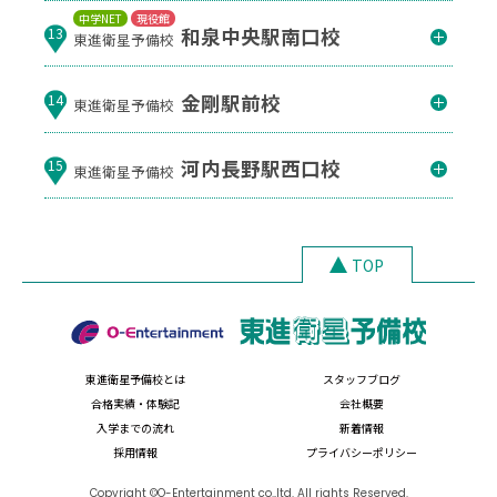
中学NET
現役館
和泉中央駅南口校
13
東進衛星予備校
金剛駅前校
14
東進衛星予備校
河内長野駅西口校
15
東進衛星予備校
TOP
東進衛星予備校とは
スタッフブログ
合格実績・体験記
会社概要
入学までの流れ
新着情報
採用情報
プライバシーポリシー
Copyright ©O-Entertainment co.,ltd. All rights Reserved.