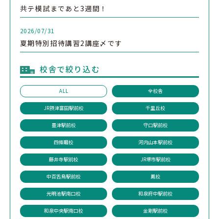
共テ模試まであと3週間！
2026/07/31
夏期特別招待講習2講座〆です
校舎で絞り込む
ALL
全校舎
JR摂津富田駅前校
千里丘校
豊津駅前校
守口駅前校
四條畷校
河内山本駅前校
藤井寺駅前校
JR堺市駅前校
中百舌鳥駅前校
鳳校
光明池駅南口校
和泉府中駅前校
和泉中央駅南口校
金剛駅前校