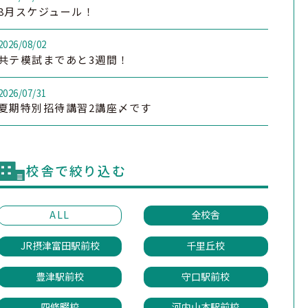
8月スケジュール！
2026/08/02
共テ模試まであと3週間！
2026/07/31
夏期特別招待講習2講座〆です
校舎で絞り込む
ALL
全校舎
JR摂津富田駅前校
千里丘校
豊津駅前校
守口駅前校
四條畷校
河内山本駅前校