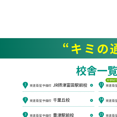
“キミの
校舎一
中学NE
JR摂津富田駅前校
1
13
東進衛星予備校
東進衛
千里丘校
2
14
東進衛星予備校
東進衛
豊津駅前校
3
15
東進衛星予備校
東進衛