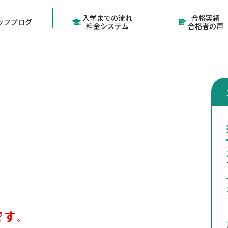
入学までの流れ
合格実績
ッフブログ
料金システム
合格者の声
です
。