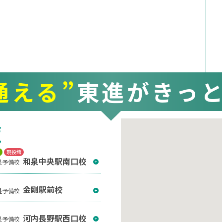
通える”
東進がきっ
覧
T
現役館
和泉中央駅南口校
星予備校
金剛駅前校
星予備校
河内長野駅西口校
星予備校