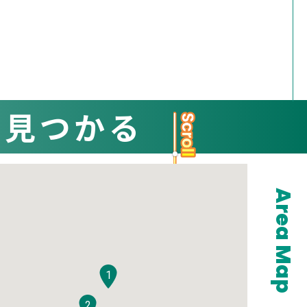
と見つかる
Area Map
1
2