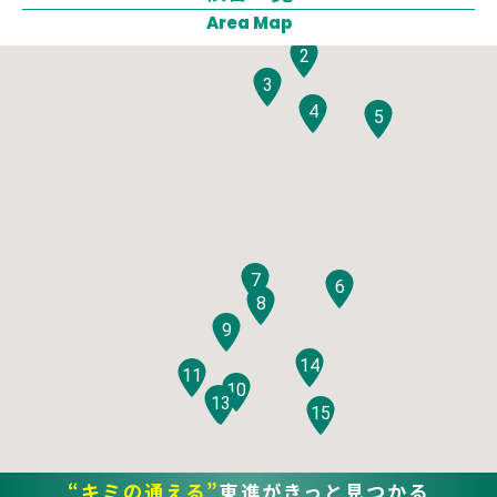
1
Area Map
2
3
4
5
7
6
8
9
14
11
10
12
13
15
“キミの通える”
東進がきっと見つかる