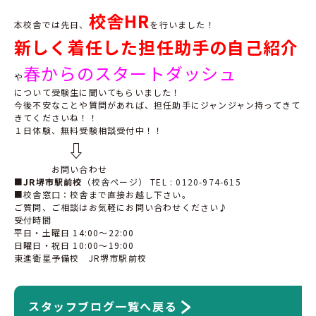
校舎HR
本校舎では先日、
を行いました！
新しく着任した担任助手の自己紹介
春からのスタートダッシュ
や
について受験生に聞いてもらいました！
今後不安なことや質問があれば、担任助手にジャンジャン持ってきて
きてくださいね！！
１日体験、無料受験相談受付中！！
⇩
お問い合わせ
■
JR
堺市駅前校
（
校舎ページ
）
TEL :
0120-974-615
■
校舎窓口：校舎まで直接お越し下さい。
ご質問、ご相談はお気軽にお問い合わせください
♪
受付時間
平日・土曜日
14:00
〜
22:00
日曜日・祝日
10:00
〜
19:00
東進衛星予備校
JR
堺市駅前校
スタッフブログ一覧へ戻る