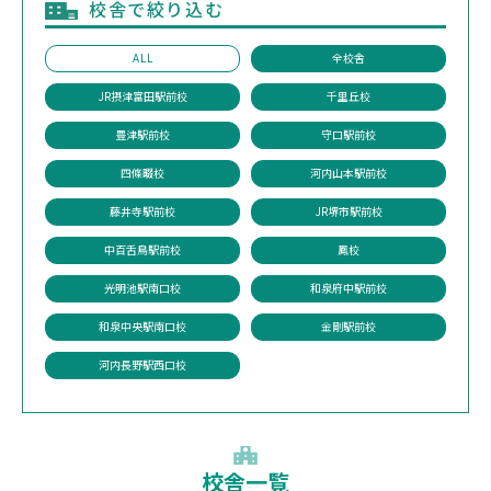
校舎で絞り込む
ALL
全校舎
JR摂津富田駅前校
千里丘校
豊津駅前校
守口駅前校
四條畷校
河内山本駅前校
藤井寺駅前校
JR堺市駅前校
中百舌鳥駅前校
鳳校
光明池駅南口校
和泉府中駅前校
和泉中央駅南口校
金剛駅前校
河内長野駅西口校
校舎一覧