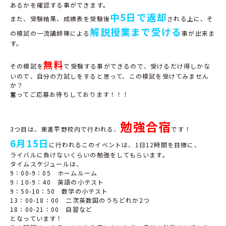
あるかを確認する事ができます。
中5日で返却
また、受験結果、成績表を受験後
される上に、そ
解説授業まで受ける
の模試の一流講師陣による
事が出来ま
す。
無料
その模試を
で受験する事ができるので、受けるだけ得しかな
いので、自分の力試しをすると思って、この模試を受けてみません
か？
奮ってご応募お待ちしております！！！
勉強合宿
3
つ目は、東進平野校内で行われる、
です！
6月15日
に行われるこのイベントは、
1
日
12
時間を目標に、
ライバルに負けないくらいの勉強をしてもらいます。
タイムスケジュールは、
9
：
00-9
：
05
ホームルーム
9
：
10-9
：
40
英語の小テスト
9
：
50-10
：
50
数学の小テスト
13
：
00-18
：
00
二次英数国のうちどれか
2
つ
18
：
00-21
：
00
自習など
となっています！