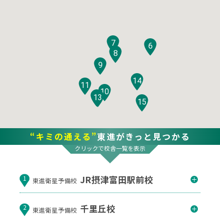
7
6
8
9
14
11
10
12
13
15
“キミの通える”
東進がきっと見つかる
クリックで校舎一覧を表示
JR摂津富田駅前校
1
東進衛星予備校
千里丘校
2
東進衛星予備校