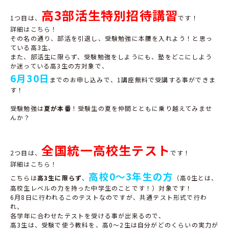
高3部活生特別招待講習
1
つ目は、
です！
詳細はこちら！
その名の通り、部活を引退し、受験勉強に本腰を入れよう！と思っ
ている高
3
生、
また、部活生に限らず、受験勉強をしようにも、塾をどこにしよう
か迷っている高
3
生の方対象で、
6月30日
までのお申し込みで、
1
講座無料で受講する事ができま
す！
受験勉強は
夏が本番
！受験生の夏を仲間とともに乗り越えてみませ
んか？
全国統一高校生テスト
2
つ目は、
です！
詳細はこちら！
高校0～3年生の方
こちらは
高3生に限らず
、
（高
0
生とは、
高校生レベルの力を持った中学生のことです！）対象です！
6
月
8
日に行われるこのテストなのですが、共通テスト形式で行わ
れ、
各学年に合わせたテストを受ける事が出来るので、
高
3
生は、受験で使う教科を、高
0
～
2
生は自分がどのくらいの実力が