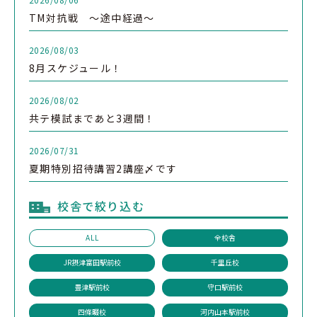
TM対抗戦 ～途中経過～
2026/08/03
8月スケジュール！
2026/08/02
共テ模試まであと3週間！
2026/07/31
夏期特別招待講習2講座〆です
校舎で絞り込む
ALL
全校舎
JR摂津富田駅前校
千里丘校
豊津駅前校
守口駅前校
四條畷校
河内山本駅前校