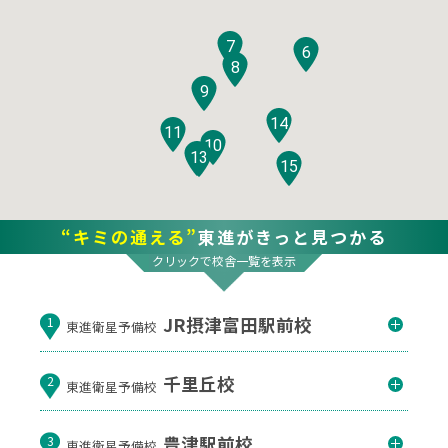
7
6
8
9
14
11
10
12
13
15
“キミの通える”
東進がきっと見つかる
クリックで校舎一覧を表示
JR摂津富田駅前校
1
東進衛星予備校
千里丘校
2
東進衛星予備校
豊津駅前校
3
東進衛星予備校