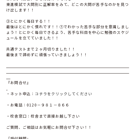
東進模試で大問別に正解率をみて、どこの大問が苦手なのかを見つ
け出します！！
③とにかく毎日する！！
最後はとにかく慣れです！！①でわかった苦手な部分を意識しまし
ょう！とにかく毎日できるよう、苦手な科目を中心に勉強のスケジ
ュールを立てていました！！
共通テストまで２ヶ月切りました！！
最後まで諦めずに頑張っていきましょう！！
『お問合せ』
・ネット申込：
コチラをクリックしてください
・お電話：
0120
－９８１－８６６
・校舎窓口：校舎まで直接お越し下さい
ご質問、ご相談はお気軽にお問合せ下さい！！
「受付時間」