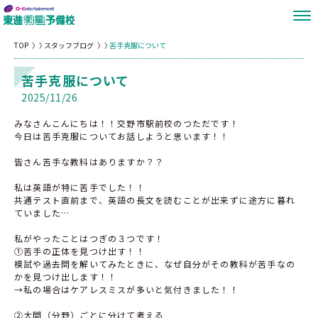
TOP
スタッフブログ
苦手克服について
苦手克服について
2025/11/26
みなさんこんにちは！！交野市駅前校のつただです！
今日は苦手克服についてお話しようと思います！！
皆さん苦手な教科はありますか？？
私は英語が特に苦手でした！！
共通テスト直前まで、英語の長文を読むことが出来ずに途方に暮れ
ていました…
私がやったことはつぎの３つです！
①苦手の正体を見つけ出す！！
模試や過去問を解いてみたときに、なぜ自分がその教科が苦手なの
かを見つけ出します！！
→私の場合はケアレスミスが多いと気付きました！！
②大問（分野）ごとに分けて考える