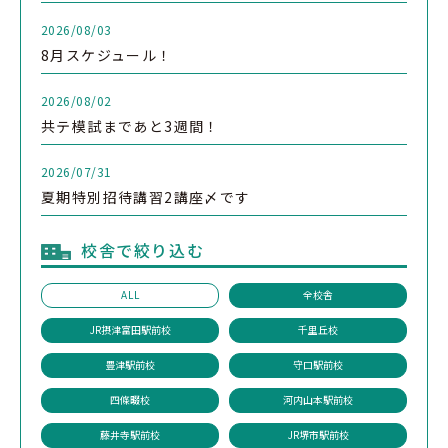
2026/08/03
8月スケジュール！
2026/08/02
共テ模試まであと3週間！
2026/07/31
夏期特別招待講習2講座〆です
校舎で絞り込む
ALL
全校舎
JR摂津富田駅前校
千里丘校
豊津駅前校
守口駅前校
四條畷校
河内山本駅前校
藤井寺駅前校
JR堺市駅前校