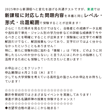
2025年から新課程へと変化を遂げる共通テストですが、
東進
では
新課程に対応した問題内容
レベル・
を本番と同じ
形式・出題範囲
で受験することが出来ます！
さらに！ただ得点を見るだけではなく、合格者との成績データ比較
や各科目で単元・ジャンル別の学力分析などの詳細な成績表で今や
るべきことを明確にすることが出来ます！受験後には文字での解答
解説だけでなく、解説授業もついており、文字だけではよく分から
なかったということもありません！
特に、新たに受験科目に加わる「情報Ⅰ」は「何を、どのように対
策したらいいのか分からない」と言う人にはこれからの指標として
活用するためにも受験していただきたいと思います！
お申込はここをクリック！
申込期限は４月２５日（木）まで！
少しでも大学受験を考えている高校生の皆さんのお申込をお待ちし
ています！
☆☆☆☆☆☆☆☆☆☆☆☆☆☆☆☆☆☆☆☆☆
藤井寺駅前校ではさまざまなイベントを実施しております！
東進が誇る名講師陣の授業を体験するチャンス！
☆☆☆☆☆☆☆☆☆☆☆☆☆☆☆☆☆☆☆☆☆
◆志望校合格の道はここから始まる！