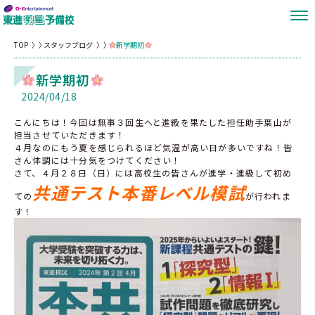
TOP
スタッフブログ
新学期初
新学期初
2024/04/18
こんにちは！今回は無事３回生へと進級を果たした担任助手葉山が
担当させていただきます！
４月なのにもう夏を感じられるほど気温が高い日が多いですね！皆
さん体調には十分気をつけてください！
さて、４月２８日（日）には高校生の皆さんが進学・進級して初め
共通テスト本番レベル模試
ての
が行われま
す！