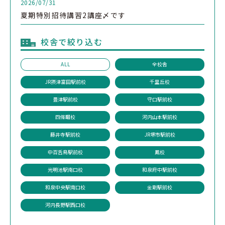
2026/07/31
夏期特別招待講習2講座〆です
校舎で絞り込む
ALL
全校舎
JR摂津富田駅前校
千里丘校
豊津駅前校
守口駅前校
四條畷校
河内山本駅前校
藤井寺駅前校
JR堺市駅前校
中百舌鳥駅前校
鳳校
光明池駅南口校
和泉府中駅前校
和泉中央駅南口校
金剛駅前校
河内長野駅西口校