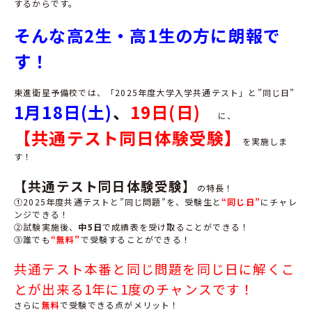
するからです。
そんな高2生・高1生の方に朗報で
す！
東進衛星予備校では、「2025年度大学入学共通テスト」と”同じ日”
1月18
日(土)
、
19日(日)
に、
【共通テスト同日体験受験】
を実施しま
す！
【共通テスト同日体験受験】
の特長！
①2025年度共通テストと”同じ問題”を、受験生と
“同じ日”
にチャレ
ンジできる！
②試験実施後、
中5日
で成績表を受け取ることができる！
③誰でも
“無料”
で受験することができる！
共通テスト本番と同じ問題を同じ日に解くこ
とが出来る1年に1度のチャンスです！
さらに
無料
で受験できる点がメリット！