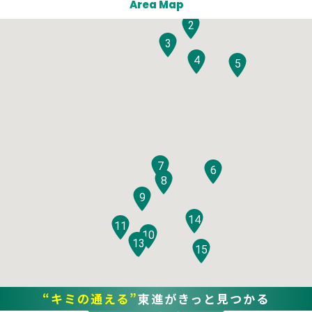
Area Map
2
3
4
5
7
6
8
9
14
11
10
12
13
15
“キミの通える”
東進がきっと見つかる