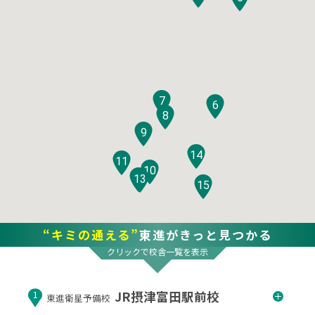
7
6
8
9
14
11
10
12
13
15
“キミの通える”
東進がきっと見つかる
クリックで校舎一覧を表示
JR摂津富田駅前校
1
東進衛星予備校