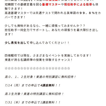
短期間での基礎定着を図る
基礎マスター
や
担任助手による指導
も体
験できます！
高速基礎マスターでは共通テストで問われる英単語の
９９．８％
をカ
バーできます！
少しでも興味があるなら、一緒に頑張ってみませんか？？
担任助手一同全力でサポートし、あなたの頑張りを最大限引き出し
ます！
少し勇気を出して
申し込んでみてください！！
四條畷校では現在、さまざまなイベントを実施しております！
東進が誇る名講師陣の授業を体験するチャンス！
☆☆☆☆☆☆☆☆☆☆☆☆☆☆☆☆☆☆☆☆☆
高０、１、２生対象！東進の特別講習に無料招待！
7/14
（月）までの申込で
4講座無料
！！
高３生対象！東進の特別講習に無料招待！
7/31
（木）までの申込で1講座無料！！