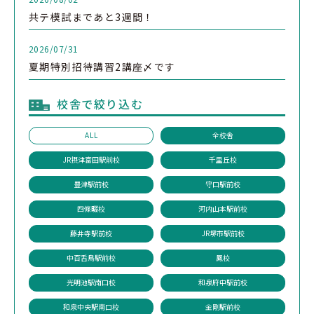
共テ模試まであと3週間！
2026/07/31
夏期特別招待講習2講座〆です
校舎で絞り込む
ALL
全校舎
JR摂津富田駅前校
千里丘校
豊津駅前校
守口駅前校
四條畷校
河内山本駅前校
藤井寺駅前校
JR堺市駅前校
中百舌鳥駅前校
鳳校
光明池駅南口校
和泉府中駅前校
和泉中央駅南口校
金剛駅前校