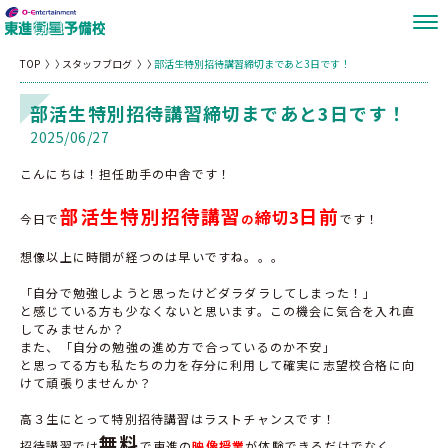
TOP
スタッフブログ
部活生特別招待講習締切まであと3日です！
部活生特別招待講習締切まであと3日です！
2025/06/27
こんにちは！担任助手の中舎です！
部活生特別招待講習
日前
締
切3
今日で
の
です！
想像以上に時間が経つのは早いですね。。。
「自分で勉強しようと思ったけどダラダラしてしまった！」
と感じている方も少なくないと思います。この機会に気合を入れ直
してみませんか？
また、「自分の勉強の進め方で合っているのか不安」
と思ってる方も私たちの力を存分に利用して確実に志望校合格に向
けて頑張りませんか？
高３生にとって特別招待講習はラストチャンスです！
無料
招待講習では
で東進の
映像授業
が体験できるだけでなく、