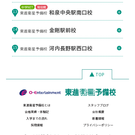
中学NET
現役館
和泉中央駅南口校
13
東進衛星予備校
金剛駅前校
14
東進衛星予備校
河内長野駅西口校
15
東進衛星予備校
TOP
東進衛星予備校とは
スタッフブログ
合格実績・体験記
会社概要
入学までの流れ
新着情報
採用情報
プライバシーポリシー