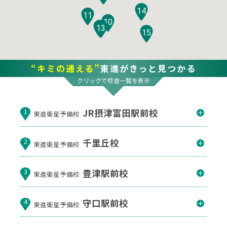
14
11
10
12
13
15
“キミの通える”
東進がきっと見つかる
クリックで校舎一覧を表示
JR摂津富田駅前校
1
東進衛星予備校
千里丘校
2
東進衛星予備校
豊津駅前校
3
東進衛星予備校
守口駅前校
4
東進衛星予備校