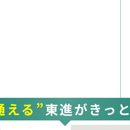
通える”
東進がきっ