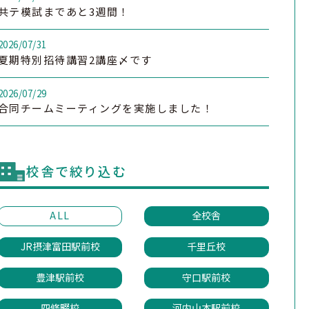
共テ模試まであと3週間！
2026/07/31
夏期特別招待講習2講座〆です
2026/07/29
合同チームミーティングを実施しました！
校舎で絞り込む
ALL
全校舎
JR摂津富田駅前校
千里丘校
豊津駅前校
守口駅前校
四條畷校
河内山本駅前校