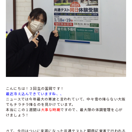
こんにちは！３回生の冨岡です！
最近冷え込んできていますね、、
ニュースでは今年最大の寒波と言われていて、中々雪の降らない大阪
でもチラチラ降るのを見かけています。
本当にこの１週間は
大事な時期
ですので、最大限の体調管理を心が
けましょう！
さて、今日はついに来週になった共通テストと
同日に
東進で行われる