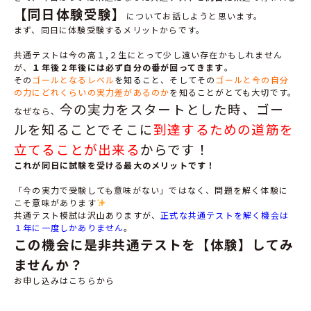
【同日体験受験】
についてお話しようと思います。
まず、同日に体験受験するメリットからです。
共通テストは今の高１,２生にとって少し遠い存在かもしれません
が、
１年後２年後には必ず自分の番が回ってきます
。
その
ゴールとなるレベル
を知ること
、そしてその
ゴールと今の自分
の力にどれくらいの実力差があるのか
を知ることがとても大切です。
今の実力をスタートとした時、ゴー
なぜなら、
ルを知ることでそこに
到達するための道筋を
立てることが出来る
からです！
これが同日に試験を受ける最大のメリットです！
「今の実力で受験しても意味がない」ではなく、問題を解く体験に
こそ意味があります
️
共通テスト模試は沢山ありますが、
正式な共通テストを解く機会は
１年に一度しかありません
。
この機会に是非共通テストを【体験】してみ
ませんか？
お申し込みは
こちら
から