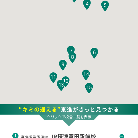
4
5
7
6
8
9
14
11
10
12
13
15
“キミの通える”
東進がきっと見つかる
クリックで校舎一覧を表示
JR摂津富田駅前校
1
東進衛星予備校