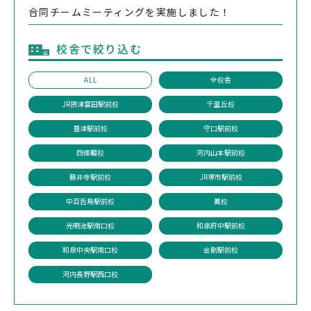
合同チームミーティングを実施しました！
校舎で絞り込む
ALL
全校舎
JR摂津富田駅前校
千里丘校
豊津駅前校
守口駅前校
四條畷校
河内山本駅前校
藤井寺駅前校
JR堺市駅前校
中百舌鳥駅前校
鳳校
光明池駅南口校
和泉府中駅前校
和泉中央駅南口校
金剛駅前校
河内長野駅西口校