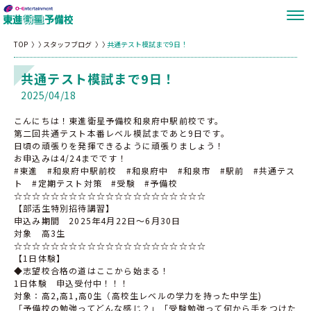
TOP
スタッフブログ
共通テスト模試まで9日！
共通テスト模試まで9日！
2025/04/18
こんにちは！東進衛星予備校和泉府中駅前校です。
第二回共通テスト本番レベル模試まであと9日です。
日頃の頑張りを発揮できるように頑張りましょう！
お申込みは4/24までです！
#東進 #和泉府中駅前校 #和泉府中 #和泉市 #駅前 #共通テス
ト #定期テスト対策 #受験 #予備校
☆☆☆☆☆☆☆☆☆☆☆☆☆☆☆☆☆☆☆☆☆
【部活生特別招待講習】
申込み期間 2025年4月22日〜6月30日
対象 高3生
☆☆☆☆☆☆☆☆☆☆☆☆☆☆☆☆☆☆☆☆☆
【1日体験】
◆志望校合格の道はここから始まる！
1日体験 申込受付中！！！
対象：高2,高1,高0生（高校生レベルの学力を持った中学生)
「予備校の勉強ってどんな感じ？」「受験勉強って何から手をつけた