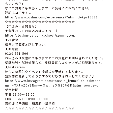
らいいの？」
などの質問にもお答えします！お気軽にご相談ください。
詳細はコチラ！↓
https://www.toshin.com/experience/?utm_id=kpr19981
☆☆☆☆☆☆☆☆☆☆☆☆☆☆☆☆☆☆☆☆☆
【申込み・お問合せ】
★各種ネットお申込みはコチラ！↓
https://toshin-oe.com/school/izumifutyu/
★校舎窓口
校舎まで直接お越し下さい。
★お電話
0120-861-506
お申込みは校舎にて承りますのでお気軽にお問い合わせください。
受験勉強や試験対策など、経験豊富なスタッフがご相談承ります。
★Instagram
校舎の雰囲気やイベント情報等を更新しております。
定期的に更新しておりますのでぜひフォローしてください♪
https://www.instagram.com/toushin_izumifuchuekimae?
igsh=MXJwZDY3NmwwOWlmaQ%3D%3D&utm_source=qr
受付時間
平日 13:00〜22:00
日曜日・祝日 10:00〜19:00
東進衛星予備校 和泉府中駅前校
☆☆☆☆☆☆☆☆☆☆☆☆☆☆☆☆☆☆☆☆☆