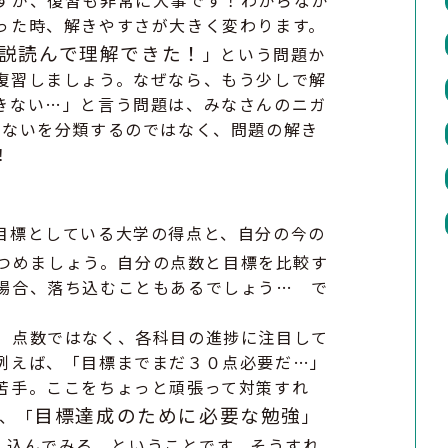
すが、復習も非常に大事です！わからなか
った時、解きやすさが大きく変わります。
説読んで理解できた！
」という問題か
復習しましょう。なぜなら、もう少しで解
きない…」と言う問題は、みなさんのニガ
けないを分類するのではなく、問題の解き
！
目標としている大学の得点と、自分の今の
つめましょう。自分の点数と目標を比較す
場合、落ち込むこともあるでしょう… で
！
、点数ではなく、各科目の進捗に注目して
例えば、「目標までまだ３０点必要だ…」
苦手。ここをちょっと頑張って対策すれ
目標達成のために必要な勉強
、「
」
し込んでみる、ということです。そうすれ