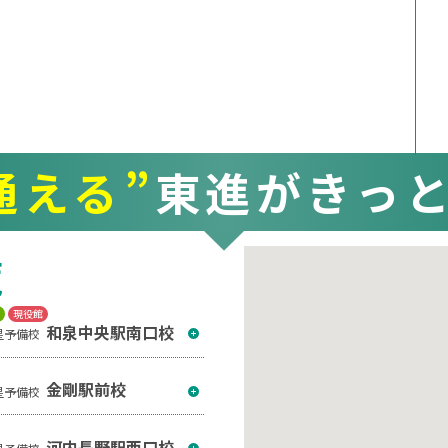
通える”
東進がきっ
覧
T
現役館
和泉中央駅南口校
星予備校
金剛駅前校
星予備校
河内長野駅西口校