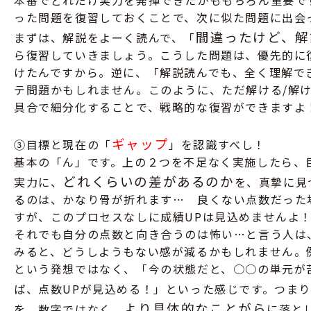
本番でどれだけ実力を発揮できたかももちろん重要で
った問題を復習しておくことで、次に似た問題に出会
間違ったけど、解
まずは、解説をよーく読んで、「
ら復習していきましょう。こうした問題は、優先的に
けたんですから。逆に、「解説読んでも、全く理解で
テ問題かもしれません。このように、ただ解ける/解
具合で細分化することで、戦略的な復習ができますよ
ギャップ
③目標と現在の「
」を認識すべし！
基本の「ん」です。上の２つを不足なく実施したら、
どれくらいの差があるのか
実力に、
を、真摯に見
るのは、かなり骨が折れます… 良くない点数だった
すが、このプロセスなしに成績UPは見込めませんよ
それでも自分の点数と向き合うのは怖い…と言う人は
みると、どうしようもない感が減るかもしれません。
という発想ではなく、「今の状態だと、○○の単元が
ば、点数UPが見込める！」といった感じです。つまり
より具体的なことがら
を、数字ではなく、
に
落と