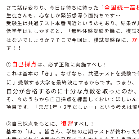
全国統一高
さて話は変わり、今日は待ちに待った「
生徒さんも、心なしか緊張感漂う面持ちです…
受験生は共通テスト本番間近というのもあり、結果が
低学年はもしかすると、「無料体験受験を機に、模試
か
はないでしょうか？そこで今回は、模試受験後に、
す！！
自己採点
①
は、必ず正確に実施すべし！
これは基本の「き」。なぜなら、共通テストを受験で
に
」受験する大学を最終決定するからです。つまり、
自分が合格するのに十分な点数を取ったのか
そ、今のうちから自己採点を練習しておいてほしいん
項目です。「まだ1年・2年だしぃ…」という考えは
復習
②自己採点をもとに、
すべし！
基本の「ほ」。皆さん、学校の定期テストが終わった