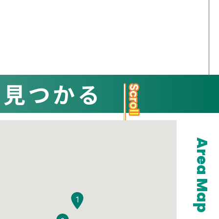
と見つかる
Area Map
1