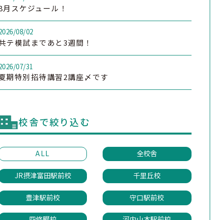
8月スケジュール！
2026/08/02
共テ模試まであと3週間！
2026/07/31
夏期特別招待講習2講座〆です
校舎で絞り込む
ALL
全校舎
JR摂津富田駅前校
千里丘校
豊津駅前校
守口駅前校
四條畷校
河内山本駅前校