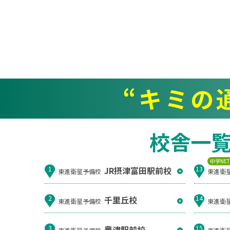
“キミの
校舎一
中学NE
JR摂津富田駅前校
1
13
東進衛星予備校
東進衛
千里丘校
2
14
東進衛星予備校
東進衛
豊津駅前校
3
15