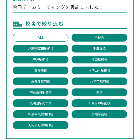
合同チームミーティングを実施しました！
校舎で絞り込む
ALL
全校舎
JR摂津富田駅前校
千里丘校
豊津駅前校
守口駅前校
四條畷校
河内山本駅前校
藤井寺駅前校
JR堺市駅前校
中百舌鳥駅前校
鳳校
光明池駅南口校
和泉府中駅前校
和泉中央駅南口校
金剛駅前校
河内長野駅西口校