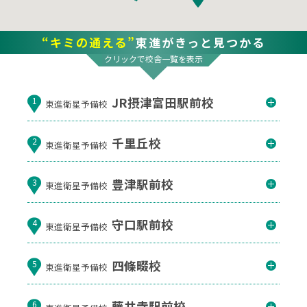
“キミの通える”
東進がきっと見つかる
クリックで校舎一覧を表示
JR摂津富田駅前校
1
東進衛星予備校
千里丘校
2
東進衛星予備校
豊津駅前校
3
東進衛星予備校
守口駅前校
4
東進衛星予備校
四條畷校
5
東進衛星予備校
藤井寺駅前校
6