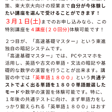
策、東大京大向けの授業まで
自分が今体験し
たい講座を選んで受けることができます！
３月１日(土)
までのお申し込みなら、この
特別講座を
４講座(２０回分)
体験可能です！
２つ目が、「高速基礎マスター」という東進
独自の暗記システムです。
「高速基礎マスター」では、PCやスマホを
活用し、英語や古文の単語・文法の暗記や基
礎的な数学の演習を行うことが出来ます。講
習の中では
「英単語１８００」
という
共通テ
ストでよく出る単語を１８００単語厳選した
モード
や数学の演習を体験可能です。特に、
１年後の共通テストに向け、まず単語力をし
っかり鍛えられる「英単語１８００
」はおす