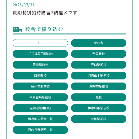
2026/07/31
夏期特別招待講習2講座〆です
校舎で絞り込む
ALL
全校舎
JR摂津富田駅前校
千里丘校
豊津駅前校
守口駅前校
四條畷校
河内山本駅前校
藤井寺駅前校
JR堺市駅前校
中百舌鳥駅前校
鳳校
光明池駅南口校
和泉府中駅前校
和泉中央駅南口校
金剛駅前校
河内長野駅西口校