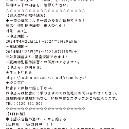
詳細は以下の内容をご確認ください。
☆☆☆☆☆☆☆☆☆☆☆☆☆☆☆☆☆☆☆☆☆
【部活生特別招待講習】
◆一流の講師による一流の授業が体験できる！
部活生特別招待講習 申込受付中！！！
対象：高3生
〜申込期間〜
2024年4月22日(土)〜2024年6月30日(金)
〜受講期間〜
2024年4月23日(日)〜2024年7月15日(土)
※対象講座より1講座受講できます！
※夏期特別招待講習との併用はできません。
【申込み・お問合せ】
★ネット申込み
https://toshin-oe.com/school/izumifutyu/
★校舎窓口
校舎まで直接お越し下さい。
お申込みは校舎にて承りますのでお気軽にお問い合わせください。
受験勉強や試験対策など、経験豊富なスタッフがご相談承ります。
TEL：0120-861-506
☆☆☆☆☆☆☆☆☆☆☆☆☆☆☆☆☆☆☆☆☆
【1日体験】
◆志望校合格の道はここから始まる！
1日体験 申込受付中！！！