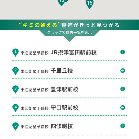
13
15
“キミの通える”
東進がきっと見つかる
クリックで校舎一覧を表示
JR摂津富田駅前校
1
東進衛星予備校
千里丘校
2
東進衛星予備校
豊津駅前校
3
東進衛星予備校
守口駅前校
4
東進衛星予備校
四條畷校
5
東進衛星予備校