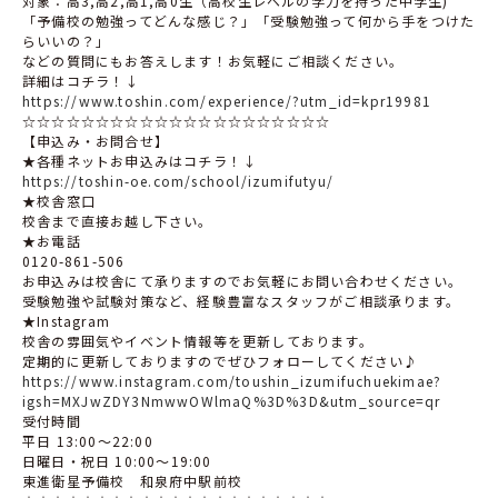
対象：高3,高2,高1,高0生（高校生レベルの学力を持った中学生)
「予備校の勉強ってどんな感じ？」「受験勉強って何から手をつけた
らいいの？」
などの質問にもお答えします！お気軽にご相談ください。
詳細はコチラ！↓
https://www.toshin.com/experience/?utm_id=kpr19981
☆☆☆☆☆☆☆☆☆☆☆☆☆☆☆☆☆☆☆☆☆
【申込み・お問合せ】
★各種ネットお申込みはコチラ！↓
https://toshin-oe.com/school/izumifutyu/
★校舎窓口
校舎まで直接お越し下さい。
★お電話
0120-861-506
お申込みは校舎にて承りますのでお気軽にお問い合わせください。
受験勉強や試験対策など、経験豊富なスタッフがご相談承ります。
★Instagram
校舎の雰囲気やイベント情報等を更新しております。
定期的に更新しておりますのでぜひフォローしてください♪
https://www.instagram.com/toushin_izumifuchuekimae?
igsh=MXJwZDY3NmwwOWlmaQ%3D%3D&utm_source=qr
受付時間
平日 13:00〜22:00
日曜日・祝日 10:00〜19:00
東進衛星予備校 和泉府中駅前校