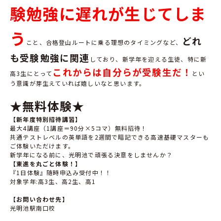
験勉強に遅れが生じてしま
う
どれ
こと、合格登山ルートに乗る理想のタイミングなど、
も受験勉強に関連
しており、新学年を迎える生徒、特に新
これからは自分らが受験生だ！
高3生にとって
とい
う意識が芽生えていれば嬉しいなと思います。
★無料体験★
【新年度特別招待講習】
最大
4
講座（
1
講座＝
90
分
×5
コマ）無料招待！
共通テストレベルの英単語を
2
週間で暗記できる高速基礎マスターも
ご体験いただけます。
新学年になる前に、光明池で頑張る決意をしませんか？
【東進を丸ごと体験！】
『
1
日体験』随時申込み受付中！！
対象学年
:
高
3
生、高
2
生、高
1
【お問い合わせ先】
光明池駅南口校