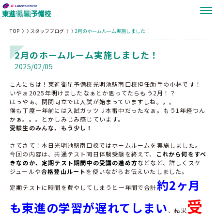
TOP
スタッフブログ
2月のホームルーム実施しました！
2月のホームルーム実施しました！
2025/02/05
こんにちは！東進衛星予備校光明池駅南口校担任助手の小林です！
いやぁ2025年明けましたなぁとか思ってたらもう2月！？
はっやぁ。関関同立では入試が始まっていますしね。。。
僕も丁度一年前には入試ガッツリ本番中だったなぁ。もう1年経つん
かぁ。。。とかしみじみ感じています。
受験生のみんな、もう少し！
さてさて！本日光明池駅南口校ではホームルームを実施しました。
今回の内容は、共通テスト同日体験受験を終えて、
これから何をすべ
きなのか、定期テスト期間中の受講の進め方
などなど、詳しくスケ
ジュールや
合格登山ルート
を使いながらお伝えいたしました。
約2ヶ月
定期テストに時間を費やしてしまうと一年間で合計
受
も東進の学習が遅れてしまい
、結果