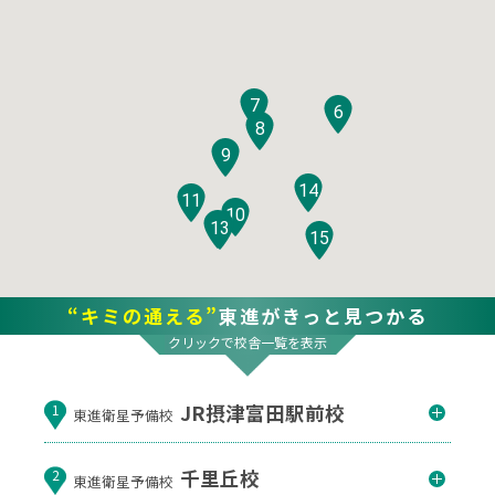
7
6
8
9
14
11
10
12
13
15
“キミの通える”
東進がきっと見つかる
クリックで校舎一覧を表示
JR摂津富田駅前校
1
東進衛星予備校
千里丘校
2
東進衛星予備校