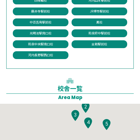
四條畷校
河内山本駅前校
藤井寺駅前校
JR堺市駅前校
中百舌鳥駅前校
鳳校
光明池駅南口校
和泉府中駅前校
和泉中央駅南口校
金剛駅前校
河内長野駅西口校
校舎一覧
1
Area Map
2
3
4
5