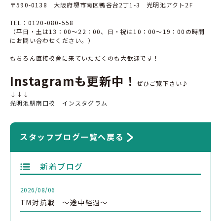
〒
590-0138
大阪府堺市南区鴨谷台
2
丁
1-3
光明池アクト
2F
TEL
：
0120-080-558
（平日・土は
13
：
00
～
22
：
00
、日・祝は
10
：
00
～
19
：
00
の時間
にお問い合わせください。）
もちろん直接校舎に来ていただくのも大歓迎です！
Instagramも更新中！
ぜひご覧下さい♪
↓↓↓
光明池駅南口校 インスタグラム
スタッフブログ一覧へ戻る
新着ブログ
2026/08/06
TM対抗戦 ～途中経過～