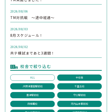
2026/08/06
TM対抗戦 ～途中経過～
2026/08/03
8月スケジュール！
2026/08/02
共テ模試まであと3週間！
校舎で絞り込む
ALL
全校舎
JR摂津富田駅前校
千里丘校
豊津駅前校
守口駅前校
四條畷校
河内山本駅前校