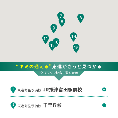
7
6
8
9
14
11
10
12
13
15
“キミの通える”
東進がきっと見つかる
クリックで校舎一覧を表示
JR摂津富田駅前校
1
東進衛星予備校
千里丘校
2
東進衛星予備校