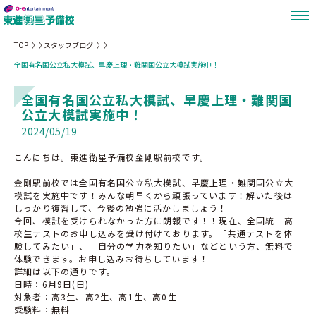
TOP
スタッフブログ
全国有名国公立私大模試、早慶上理・難関国公立大模試実施中！
全国有名国公立私大模試、早慶上理・難関国
公立大模試実施中！
2024/05/19
こんにちは。東進衛星予備校金剛駅前校です。
金剛駅前校では全国有名国公立私大模試、早慶上理・難関国公立大
模試を実施中です！みんな朝早くから頑張っています！解いた後は
しっかり復習して、今後の勉強に活かしましょう！
今回、模試を受けられなかった方に朗報です！！現在、全国統一高
校生テストのお申し込みを受け付けております。「共通テストを体
験してみたい」、「自分の学力を知りたい」などという方、無料で
体験できます。お申し込みお待ちしています！
詳細は以下の通りです。
日時：6月9日(日)
対象者：高3生、高2生、高1生、高0生
受験料：無料