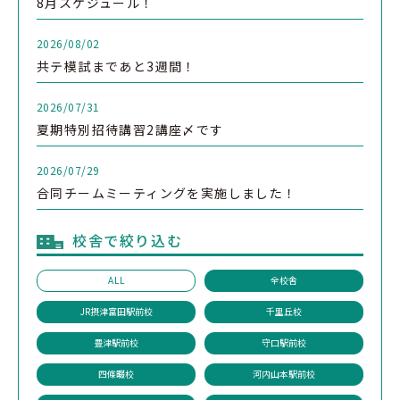
8月スケジュール！
2026/08/02
共テ模試まであと3週間！
2026/07/31
夏期特別招待講習2講座〆です
2026/07/29
合同チームミーティングを実施しました！
校舎で絞り込む
ALL
全校舎
JR摂津富田駅前校
千里丘校
豊津駅前校
守口駅前校
四條畷校
河内山本駅前校