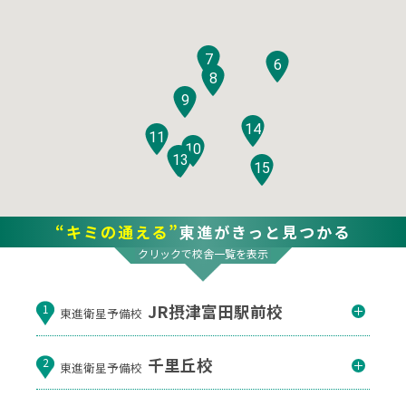
7
6
8
9
14
11
10
12
13
15
“キミの通える”
東進がきっと見つかる
クリックで校舎一覧を表示
JR摂津富田駅前校
1
東進衛星予備校
千里丘校
2
東進衛星予備校