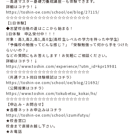
―高速マスター基礎力養成講座―も体験できます。
詳細はコチラ！↓
https://toshin-oe.com/school/oe/blog/27115/
☆☆☆☆☆☆☆☆☆☆☆☆☆☆☆☆☆☆☆☆☆
【1日体験】
◆志望校合格の道はここから始まる！
1日体験 申込受付中！！！
対象：高3,高2,高1,高0生(高校生レベルの学力を持った中学生)
「予備校の勉強ってどんな感じ？」「受験勉強って何から手をつけた
らいいの？」
などの質問にもお答えします！お気軽にご相談ください。
詳細はコチラ！↓
https://www.toshin.com/experience/?utm_id=kpr19981
☆☆☆☆☆☆☆☆☆☆☆☆☆☆☆☆☆☆☆☆☆
〈共通テスト同日体験模試はコチラ〉
https://toshin-oe.com/school/oe/blog/21692/
〈公開授業はコチラ〉
https://www.toshin.com/tokubetsu_kokai/hs/
☆☆☆☆☆☆☆☆☆☆☆☆☆☆☆☆☆☆☆☆☆
【申込み・お問合せ】
★各種ネットお申込みはコチラ
https://toshin-oe.com/school/izumifutyu/
★校舎窓口
校舎まで直接お越し下さい。
★お電話