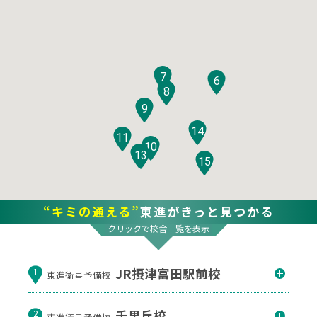
7
6
8
9
14
11
10
12
13
15
“キミの通える”
東進がきっと見つかる
クリックで校舎一覧を表示
JR摂津富田駅前校
1
東進衛星予備校
千里丘校
2
東進衛星予備校