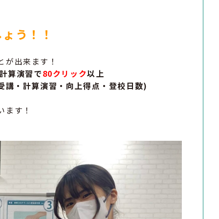
しょう！！
とが出来ます！
計算演習で
80
クリック
以上
受講・計算演習・向上得点・登校日数
)
います！