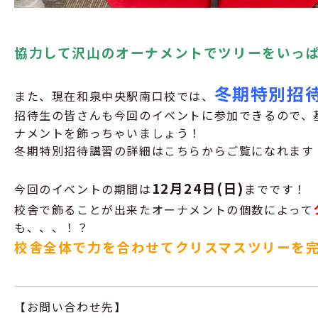
協力して沢山のオーナメントでツリーをいっ
冬期特別招
また、現在和泉中央駅南口校では、
招待生の皆さんも今回のイベントに参加できるので、
ナメントを飾っちゃいましょう！
冬期特別招待講習の詳細は
こちら
からご覧になれます
12月
24
日
(
日
)
今回のイベントの期間は
までです！
校舎で飾ることが出来たオーナメントの個数によって
も、、、！？
校舎全体で力を合わせてクリスマスツリーを
【お問い合わせ先】