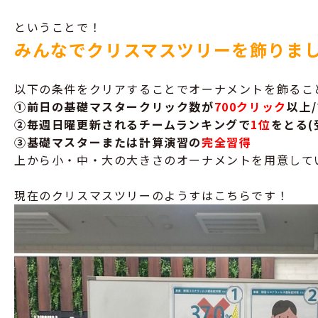
ということで！
みんなでクリスマスツリーを飾りま
以下の条件をクリアすることでオーナメントを飾るこ
①前日の基礎マスタークリック数が
700
クリック
以上
/
②毎週日曜更新されるチームランキングで
1
位
をとる
(
③基礎マスターまたは計算演習の
完全習得
上から小・中・大の大きさのオーナメントを用意して
現在のクリスマスツリーのようすはこちらです！