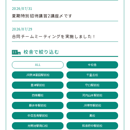
2026/07/31
夏期特別招待講習2講座〆です
2026/07/29
合同チームミーティングを実施しました！
校舎で絞り込む
ALL
全校舎
JR摂津富田駅前校
千里丘校
豊津駅前校
守口駅前校
四條畷校
河内山本駅前校
藤井寺駅前校
JR堺市駅前校
中百舌鳥駅前校
鳳校
光明池駅南口校
和泉府中駅前校