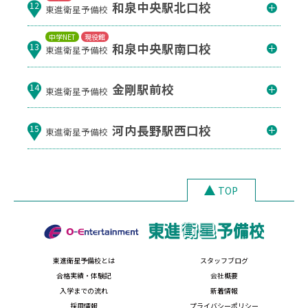
和泉中央駅北口校
12
東進衛星予備校
中学NET
現役館
和泉中央駅南口校
13
東進衛星予備校
金剛駅前校
14
東進衛星予備校
河内長野駅西口校
15
東進衛星予備校
TOP
東進衛星予備校とは
スタッフブログ
合格実績・体験記
会社概要
入学までの流れ
新着情報
採用情報
プライバシーポリシー