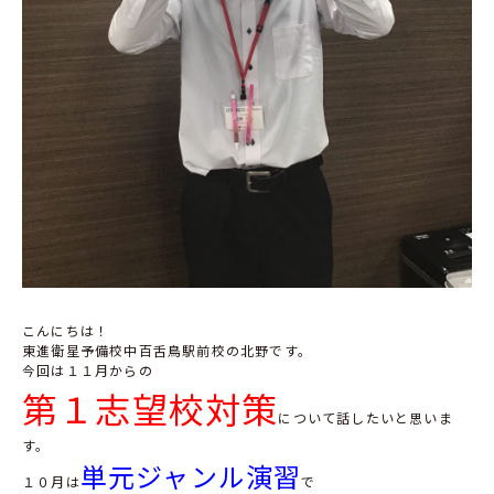
こんにちは！
東進衛星予備校中百舌鳥駅前校の北野です。
今回は１１月からの
第１志望校対策
について話したいと思いま
す。
単元ジャンル演習
１０月は
で