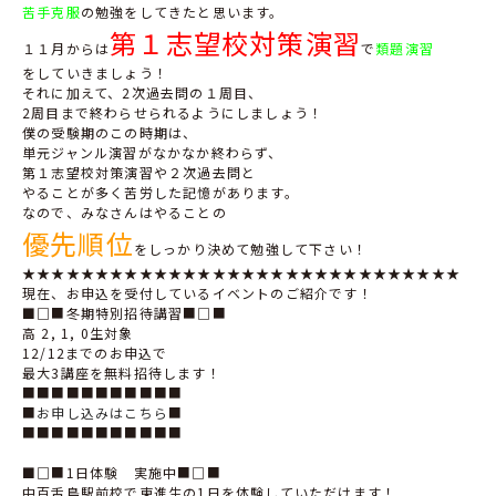
苦手克服
の勉強をしてきたと思います。
第１志望校対策演習
１１月からは
で
類題演習
をしていきましょう！
それに加えて、2次過去問の１周目、
2周目まで終わらせられるようにしましょう！
僕の受験期のこの時期は、
単元ジャンル演習がなかなか終わらず、
第１志望校対策演習や２次過去問と
やることが多く苦労した記憶があります。
なので、みなさんはやることの
優先順位
をしっかり決めて勉強して下さい！
★★★★★★★★★★★★★★★★★★★★★★★★★★★★★★
現在、お申込を受付しているイベントのご紹介です！
■
□■冬期特別招待講習■□■
高 2, 1, 0生対象
12/12までのお申込で
最大3講座を無料招待します！
■■■■■■■■■■■
■
お申し込みはこちら
■
■■■■■■■■■■■
■
□■1日体験 実施中■□■
中百舌鳥駅前校で東進生の1日を体験していただけます！