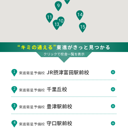
9
14
11
10
12
13
15
“キミの通える”
東進がきっと見つかる
クリックで校舎一覧を表示
JR摂津富田駅前校
1
東進衛星予備校
千里丘校
2
東進衛星予備校
豊津駅前校
3
東進衛星予備校
守口駅前校
4
東進衛星予備校