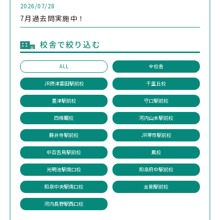
2026/07/28
7月過去問実施中！
校舎で絞り込む
ALL
全校舎
JR摂津富田駅前校
千里丘校
豊津駅前校
守口駅前校
四條畷校
河内山本駅前校
藤井寺駅前校
JR堺市駅前校
中百舌鳥駅前校
鳳校
光明池駅南口校
和泉府中駅前校
和泉中央駅南口校
金剛駅前校
河内長野駅西口校