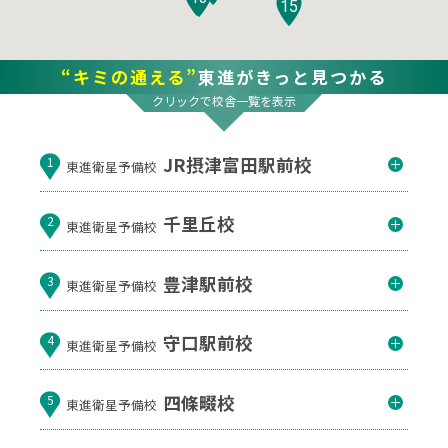
15
“キミの通える”
東進がきっと見つかる
クリックで校舎一覧を表示
JR摂津富田駅前校
1
東進衛星予備校
千里丘校
2
東進衛星予備校
豊津駅前校
3
東進衛星予備校
守口駅前校
4
東進衛星予備校
四條畷校
5
東進衛星予備校