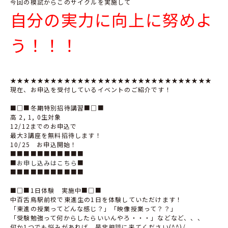
今回の模試からこのサイクルを実施して
自分の実力に向上に努めよ
う！！！
★★★★★★★★★★★★★★★★★★★★★★★★★★★★★★
現在、お申込を受付しているイベントのご紹介です！
■
□■冬期特別招待講習■□■
高 2, 1, 0生対象
12/12までのお申込で
最大3講座を無料招待します！
10/25 お申込開始！
■■■■■■■■■■■
■
お申し込みはこちら
■
■■■■■■■■■■■
■
□■1日体験 実施中■□■
中百舌鳥駅前校で東進生の1日を体験していただけます！
「東進の授業ってどんな感じ？」「映像授業って？？」
「受験勉強って何からしたらいいんやろ・・・」などなど、、、
何か1つでも悩みがあれば、是非相談に来てください(^^)/