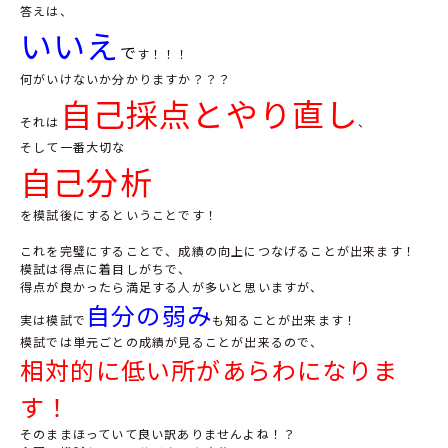
答えは、
いいえ
で
す！！！
何がいけないか分かりますか？？？
自己採点とやり直し
それは
、
そして一番大切な
自己分析
を模試後にするということです！
これを完璧にすることで、成績の向上につなげることが出来ます！
模試は得点に着目しがちで、
得点が良かったら満足する人が多いと思いますが、
自分の弱み
実は模試で
も知ることが出来ます！
模試では単元ごとの成績が見ることが出来るので、
相対的に低い所があらわになりま
す！
そのままほっていて良い訳ありませんよね！？