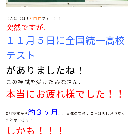
こんにちは！
牟田口
です！！！
突然ですが
、
１１月５日に全国統一高校
テスト
がありましたね！
こ
の模試を受けたみなさん、
本当にお疲れ様でした！！
約３ヶ月
8月模試から
、、東進の共通テストは久しぶりだっ
たと思います！
しかも！！！