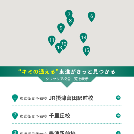
7
6
8
9
14
11
10
12
13
15
“キミの通える”
東進がきっと見つかる
クリックで校舎一覧を表示
JR摂津富田駅前校
1
東進衛星予備校
千里丘校
2
東進衛星予備校
豊津駅前校
3
東進衛星予備校