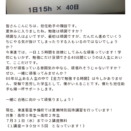
皆さんこんにちは、担任助手の篠田です。
夏休みに入りましたね。勉強は順調ですか？
順調な人はよいですが、最初は順調ですが、だんだん進めていくう
ちにやる気が抜けてしまったりする人もいるのではないでしょう
か？
今東進では、一日１５時間を目標にしてみんな頑張っています！学
校にもいかず、勉強にだけ没頭できる40日間というのは人生におい
て、ここだけです。
周りが頑張っている雰囲気の中なら、頑張れそうじゃないですか？
ぜひ、一緒に頑張ってみませんか？
80年以上ある人生の中で【全力で勉強する時間】は今しかありませ
ん、受験で苦労した学生として、僕がいえることです。僕たち担任助
手も精一杯サポートします。
一緒に合格に向かって頑張りましょう！
現在、東進衛星予備校では夏期特別招待講習を行っています！
対象：高校０年生～高校２年生
７月３１日（水）まで⇒２講座無料
《１講座＝９０分×５回 となっています！》