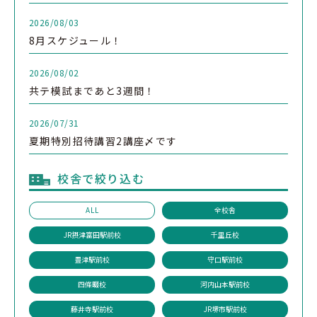
2026/08/03
8月スケジュール！
2026/08/02
共テ模試まであと3週間！
2026/07/31
夏期特別招待講習2講座〆です
校舎で絞り込む
ALL
全校舎
JR摂津富田駅前校
千里丘校
豊津駅前校
守口駅前校
四條畷校
河内山本駅前校
藤井寺駅前校
JR堺市駅前校