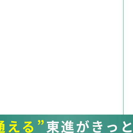
通える”
東進がきっ