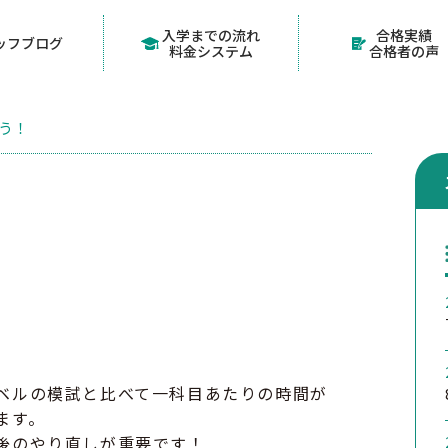
入学までの流れ
合格実績
ッフブログ
料金システム
合格者の声
う！
ベルの模試と比べて一科目あたりの時間が
ます。
後のやり直しが重要です！