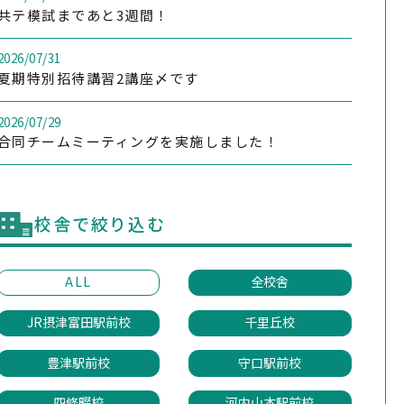
共テ模試まであと3週間！
2026/07/31
夏期特別招待講習2講座〆です
2026/07/29
合同チームミーティングを実施しました！
校舎で絞り込む
ALL
全校舎
JR摂津富田駅前校
千里丘校
豊津駅前校
守口駅前校
四條畷校
河内山本駅前校