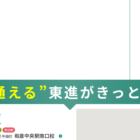
通える”
東進がきっ
覧
T
現役館
和泉中央駅南口校
星予備校