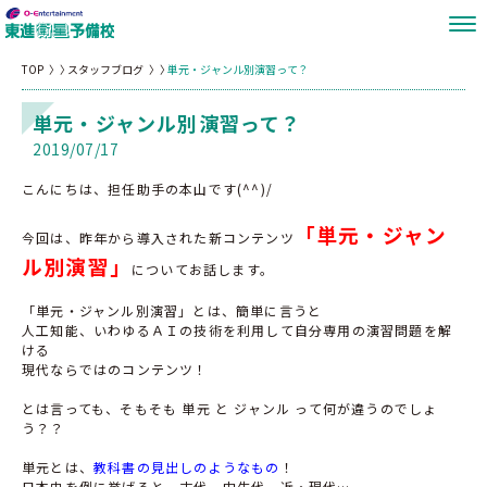
TOP
スタッフブログ
単元・ジャンル別演習って？
単元・ジャンル別演習って？
2019/07/17
こんにちは、担任助手の本山です(^^)/
「単元・ジャン
今回は、昨年から導入された新コンテンツ
ル別演習」
についてお話します。
「単元・ジャンル別演習」とは、簡単に言うと
人工知能、いわゆるＡＩの技術を利用して自分専用の演習問題を解
ける
現代ならではのコンテンツ！
とは言っても、そもそも 単元 と ジャンル って何が違うのでしょ
う？？
単元とは、
教科書の見出しのようなもの
！
日本史を例に挙げると、古代、中生代、近・現代…