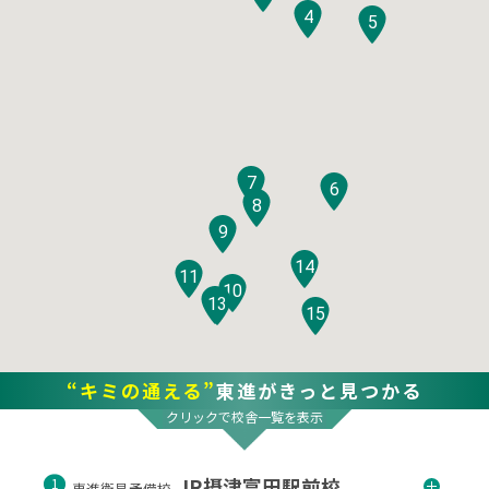
4
5
7
6
8
9
14
11
10
12
13
15
“キミの通える”
東進がきっと見つかる
クリックで校舎一覧を表示
JR摂津富田駅前校
1
東進衛星予備校