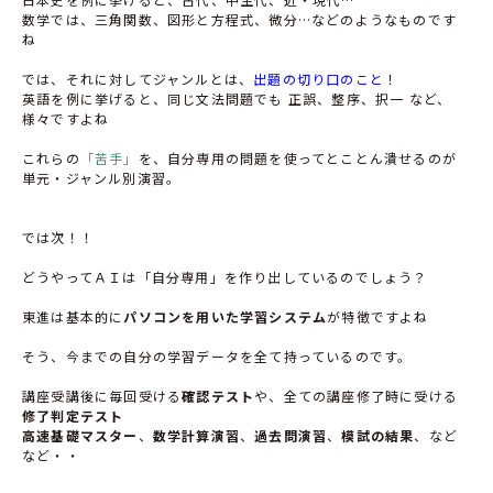
数学では、三角関数、図形と方程式、微分…などのようなものです
ね
では、それに対してジャンルとは、
出題の切り口のこと
！
英語を例に挙げると、同じ文法問題でも 正誤、整序、択一 など、
様々ですよね
これらの
「苦手」
を、自分専用の問題を使ってとことん潰せるのが
単元・ジャンル別演習。
では次！！
どうやってＡＩは「自分専用」を作り出しているのでしょう？
東進は基本的に
パソコンを用いた学習システム
が特徴ですよね
そう、今までの自分の学習データを全て持っているのです。
講座受講後に毎回受ける
確認テスト
や、全ての講座修了時に受ける
修了判定テスト
高速基礎マスター
、
数学計算演習
、
過去問演習
、
模試の結果
、など
など・・