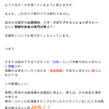
もう十分データを持っているように見えますが…
まさか。これだけで終わりでは終わりません。
自分の志望校の
出題傾向
、大学・学部の
アドミッションポリシー
、
なんと
問題作成者の専門分野
まで！
志望校についても知り尽くしちゃっています。
つまり
今までは自分でやるべきだった
「分析」
という作業がめちゃめちゃ
に
短縮
され、
受験の合否をバッサリ分ける
「演習時間」
がめちゃめちゃに
増える
わけです。
いや素晴らしい。
実際に昨年の合格実績を全国的に見ると、例えば、かの有名な東京
大学では
単元・ジャンル別演習をたくさんやった人とやっていない人との合格
20％！！
率の差はなんと約