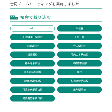
合同チームミーティングを実施しました！
校舎で絞り込む
ALL
全校舎
JR摂津富田駅前校
千里丘校
豊津駅前校
守口駅前校
四條畷校
河内山本駅前校
藤井寺駅前校
JR堺市駅前校
中百舌鳥駅前校
鳳校
光明池駅南口校
和泉府中駅前校
和泉中央駅南口校
金剛駅前校
河内長野駅西口校