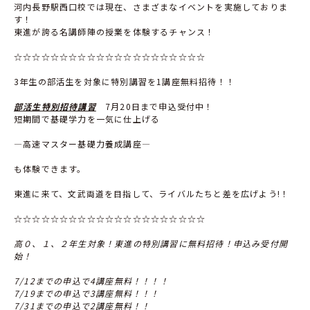
河内長野駅西口校では現在、さまざまなイベントを実施しておりま
す！
東進が誇る名講師陣の授業を体験するチャンス！
☆☆☆☆☆☆☆☆☆☆☆☆☆☆☆☆☆☆☆☆☆
3年生の部活生を対象に特別講習を1講座無料招待！！
部活生特別招待講習
7月20日まで申込受付中！
短期間で基礎学力を一気に仕上げる
―高速マスター基礎力養成講座―
も体験できます。
東進に来て、文武両道を目指して、ライバルたちと差を広げよう!！
☆☆☆☆☆☆☆☆☆☆☆☆☆☆☆☆☆☆☆☆☆
高０、１、２年生対象！東進の特別講習に無料招待！申込み受付開
始！
7/12
までの申込で4講座無料！！！！
7/19
までの申込で3講座無料！！！
7/31
までの申込で2講座無料！！