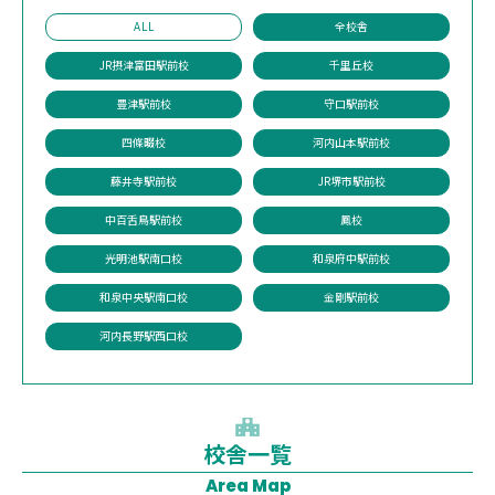
ALL
全校舎
JR摂津富田駅前校
千里丘校
豊津駅前校
守口駅前校
四條畷校
河内山本駅前校
藤井寺駅前校
JR堺市駅前校
中百舌鳥駅前校
鳳校
光明池駅南口校
和泉府中駅前校
和泉中央駅南口校
金剛駅前校
河内長野駅西口校
校舎一覧
1
Area Map