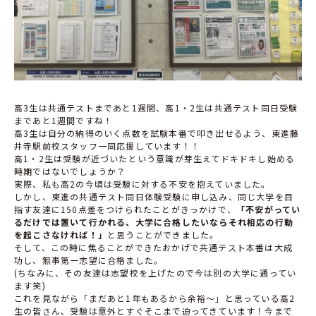
高3生は共通テストまであと1週間、高1・2生は共通テスト同日受験
まであと1週間ですね！
高3生は自分の納得のいく点数を試験本番で叩き出せるよう、東進藤
井寺駅前校スタッフ一同応援しています！！
高1・2生は受験が近づいたという意識が芽生えてドキドキし始める
時期ではないでしょうか？
実際、私も高2の今頃は受験に対する不安を抱えていました。
しかし、東進の共通テスト同日体験受験に申し込み、同じ大学を目
指す友達に150点差をつけられたことがきっかけで、
「不安がってい
るだけでは置いて行かれる、大学に合格したいならそれ相応の行動
を起こさなければ！」
と思うことができました。
そして、この時に焦ることができたおかげで共通テスト本番は大成
功し、無事第一志望に合格ました。
(ちなみに、その友達は志望校を上げたので今は別の大学に通ってい
ます笑)
これを見ながら「まだあと1年もあるから余裕～」と思っている高2
生の皆さん、受験は意外とすぐそこまで迫ってきています！今まで