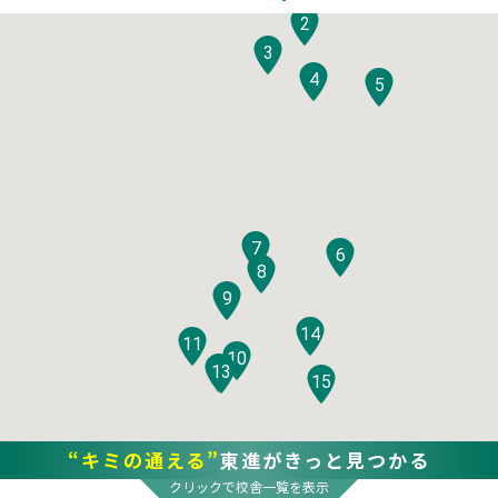
2
3
4
5
7
6
8
9
14
11
10
12
13
15
“キミの通える”
東進がきっと見つかる
クリックで校舎一覧を表示