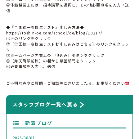
④体験授業または、招待講習を選択し、その他必要事項を入力→送
信
◆『全国統一高校生テスト』申しみ方法◆
https://toshin-oe.com/school/oe/blog/19217/
①上のリンクをクリック
②［全国統一高校生テストお申し込みはこちら］のリンクをクリッ
ク
③ホームページ内右上の［申込み］ボタンをクリック
④［弁天町駅前校］の欄から希望部門をクリック
④必要事項を入力し、送信
ご不明な点やご質問・ご相談等ございましたら、お電話ください
スタッフブログ一覧へ戻る
新着ブログ
2026/08/07