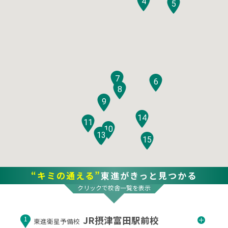
4
5
7
6
8
9
14
11
10
12
13
15
“キミの通える”
東進がきっと見つかる
クリックで校舎一覧を表示
JR摂津富田駅前校
1
東進衛星予備校