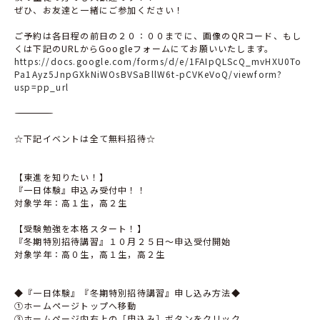
ぜひ、お友達と一緒にご参加ください！
ご予約は各日程の前日の２０：００までに、画像のQRコード、もし
くは下記のURLからGoogleフォームにてお願いいたします。
https://docs.google.com/forms/d/e/1FAIpQLScQ_mvHXU0To
Pa1Ayz5JnpGXkNiWOsBVSaBllW6t-pCVKeVoQ/viewform?
usp=pp_url
―――――――――――――――――――――――――――――――――――――――――――――――――――
☆下記イベントは全て無料招待☆
【東進を知りたい！】
『一日体験』申込み受付中！！
対象学年：高１生，高２生
【受験勉強を本格スタート！】
『冬期特別招待講習』１０月２５日～申込受付開始
対象学年：高０生，高１生，高２生
◆『一日体験』『冬期特別招待講習』申し込み方法◆
①ホームページトップへ移動
③ホームページ内右上の［申込み］ボタンをクリック