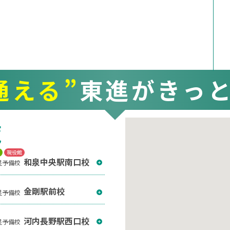
通える”
東進がきっ
覧
T
現役館
和泉中央駅南口校
星予備校
金剛駅前校
星予備校
河内長野駅西口校
星予備校