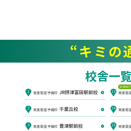
“キミの
校舎一
中学NE
JR摂津富田駅前校
1
13
東進衛星予備校
東進衛
千里丘校
2
14
東進衛星予備校
東進衛
豊津駅前校
3
15
東進衛星予備校
東進衛