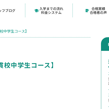
入学までの流れ
合格実績
ッフブログ
料金システム
合格者の声
貫校中学生コース】
貫校中学生コース】