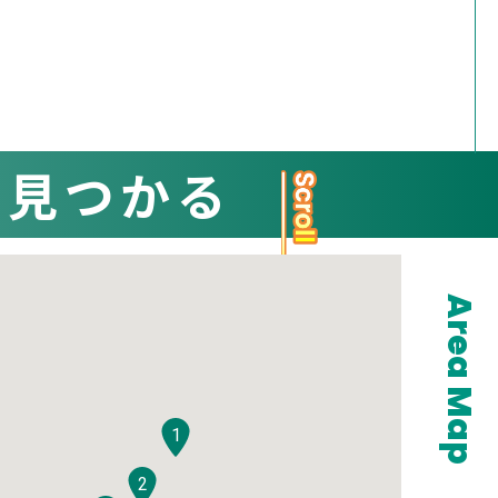
と見つかる
Area Map
1
2