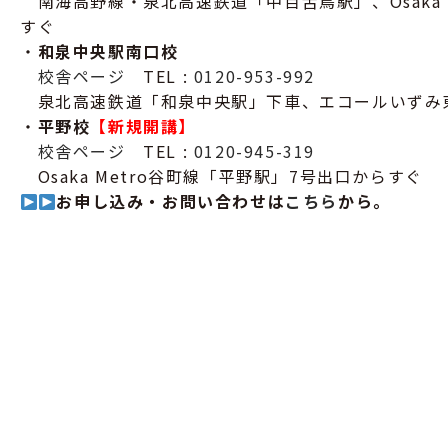
・
南海高野線・泉北高速鉄道「中百舌鳥駅」、Osaka
すぐ
・
和泉中央駅南口校
・
校舎ページ
TEL :
0120-953-992
・
泉北高速鉄道「和泉中央駅」下車、エコールいずみ東
・
平野校
【新規開講】
・
校舎ページ
TEL :
0120-945-319
・
Osaka Metro谷町線「平野駅」7号出口からすぐ
お申し込み・お問い合わせは
こちら
から。