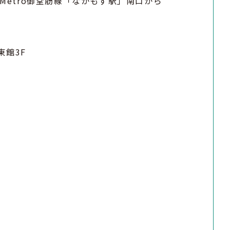
 Metro御堂筋線「なかもず駅」南口から
館3F