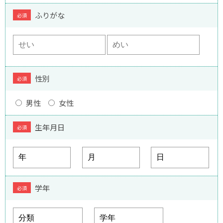
ふりがな
必須
性別
必須
男性
女性
生年月日
必須
学年
必須