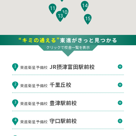
14
11
10
12
13
15
“キミの通える”
東進がきっと見つかる
クリックで校舎一覧を表示
JR摂津富田駅前校
1
東進衛星予備校
千里丘校
2
東進衛星予備校
豊津駅前校
3
東進衛星予備校
守口駅前校
4
東進衛星予備校