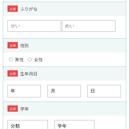
ふりがな
必須
性別
必須
男性
女性
生年月日
必須
学年
必須