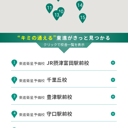
14
11
10
12
13
15
“キミの通える”
東進がきっと見つかる
クリックで校舎一覧を表示
JR摂津富田駅前校
1
東進衛星予備校
千里丘校
2
東進衛星予備校
豊津駅前校
3
東進衛星予備校
守口駅前校
4
東進衛星予備校